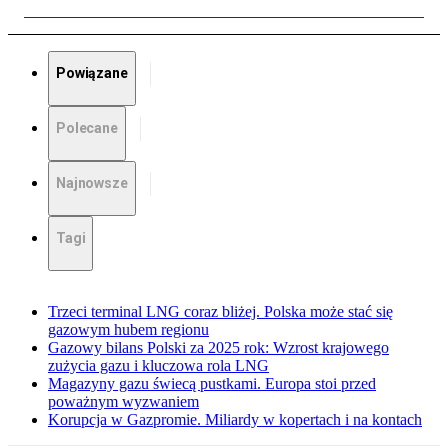
Powiązane
Polecane
Najnowsze
Tagi
Trzeci terminal LNG coraz bliżej. Polska może stać się
gazowym hubem regionu
Gazowy bilans Polski za 2025 rok: Wzrost krajowego
zużycia gazu i kluczowa rola LNG
Magazyny gazu świecą pustkami. Europa stoi przed
poważnym wyzwaniem
Korupcja w Gazpromie. Miliardy w kopertach i na kontach