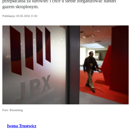
przepłacania za surowiec i chce u siebie zorganizować handel
gazem skroplonym.
Publikacja:
03.05.2016 11:02
Foto: Bloomberg
Iwona Trusewicz