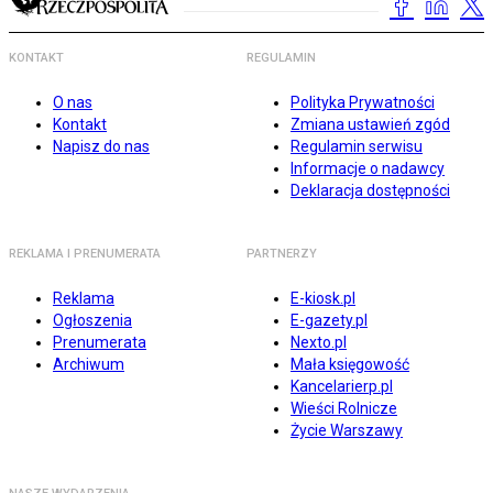
KONTAKT
REGULAMIN
O nas
Polityka Prywatności
Kontakt
Zmiana ustawień zgód
Napisz do nas
Regulamin serwisu
Informacje o nadawcy
Deklaracja dostępności
REKLAMA I PRENUMERATA
PARTNERZY
Reklama
E-kiosk.pl
Ogłoszenia
E-gazety.pl
Prenumerata
Nexto.pl
Archiwum
Mała księgowość
Kancelarierp.pl
Wieści Rolnicze
Życie Warszawy