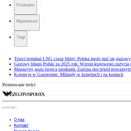
Polecane
Najnowsze
Tagi
Trzeci terminal LNG coraz bliżej. Polska może stać się gazo
Gazowy bilans Polski za 2025 rok: Wzrost krajowego zużycia
Magazyny gazu świecą pustkami. Europa stoi przed poważn
Korupcja w Gazpromie. Miliardy w kopertach i na kontach
Promowane treści
KONTAKT
O nas
Kontakt