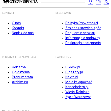
KONTAKT
REGULAMIN
O nas
Polityka Prywatności
Kontakt
Zmiana ustawień zgód
Napisz do nas
Regulamin serwisu
Informacje o nadawcy
Deklaracja dostępności
REKLAMA I PRENUMERATA
PARTNERZY
Reklama
E-kiosk.pl
Ogłoszenia
E-gazety.pl
Prenumerata
Nexto.pl
Archiwum
Mała księgowość
Kancelarierp.pl
Wieści Rolnicze
Życie Warszawy