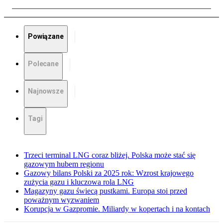
Powiązane
Polecane
Najnowsze
Tagi
Trzeci terminal LNG coraz bliżej. Polska może stać się
gazowym hubem regionu
Gazowy bilans Polski za 2025 rok: Wzrost krajowego
zużycia gazu i kluczowa rola LNG
Magazyny gazu świecą pustkami. Europa stoi przed
poważnym wyzwaniem
Korupcja w Gazpromie. Miliardy w kopertach i na kontach