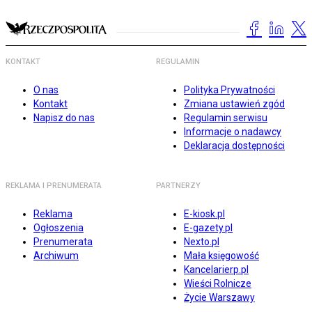
KONTAKT
REGULAMIN
O nas
Polityka Prywatności
Kontakt
Zmiana ustawień zgód
Napisz do nas
Regulamin serwisu
Informacje o nadawcy
Deklaracja dostępności
REKLAMA I PRENUMERATA
PARTNERZY
Reklama
E-kiosk.pl
Ogłoszenia
E-gazety.pl
Prenumerata
Nexto.pl
Archiwum
Mała księgowość
Kancelarierp.pl
Wieści Rolnicze
Życie Warszawy