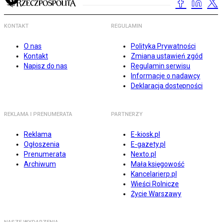
KONTAKT
REGULAMIN
O nas
Polityka Prywatności
Kontakt
Zmiana ustawień zgód
Napisz do nas
Regulamin serwisu
Informacje o nadawcy
Deklaracja dostępności
REKLAMA I PRENUMERATA
PARTNERZY
Reklama
E-kiosk.pl
Ogłoszenia
E-gazety.pl
Prenumerata
Nexto.pl
Archiwum
Mała księgowość
Kancelarierp.pl
Wieści Rolnicze
Życie Warszawy