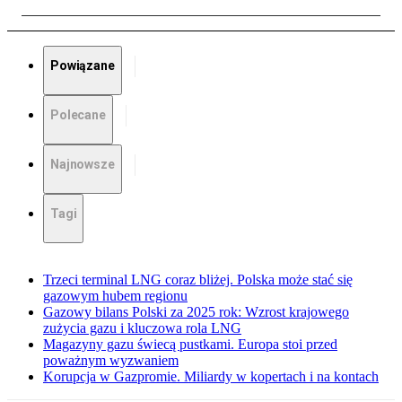
Powiązane
Polecane
Najnowsze
Tagi
Trzeci terminal LNG coraz bliżej. Polska może stać się
gazowym hubem regionu
Gazowy bilans Polski za 2025 rok: Wzrost krajowego
zużycia gazu i kluczowa rola LNG
Magazyny gazu świecą pustkami. Europa stoi przed
poważnym wyzwaniem
Korupcja w Gazpromie. Miliardy w kopertach i na kontach