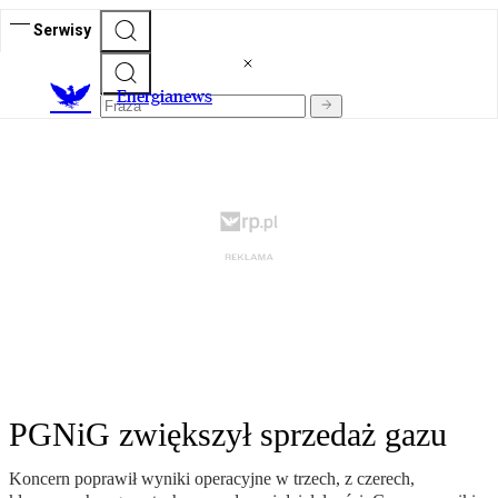
Serwisy
E
nergianews
PGNiG zwiększył sprzedaż gazu
Koncern poprawił wyniki operacyjne w trzech, z czerech,