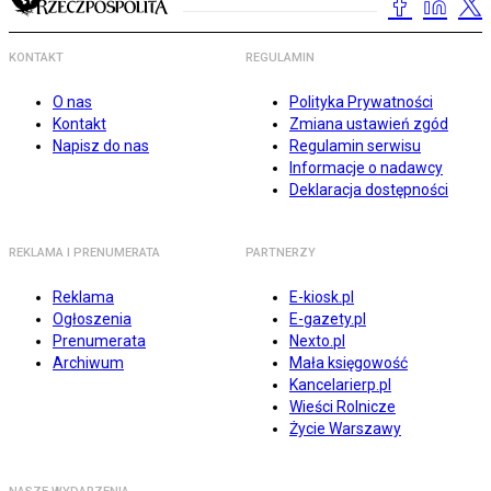
KONTAKT
REGULAMIN
O nas
Polityka Prywatności
Kontakt
Zmiana ustawień zgód
Napisz do nas
Regulamin serwisu
Informacje o nadawcy
Deklaracja dostępności
REKLAMA I PRENUMERATA
PARTNERZY
Reklama
E-kiosk.pl
Ogłoszenia
E-gazety.pl
Prenumerata
Nexto.pl
Archiwum
Mała księgowość
Kancelarierp.pl
Wieści Rolnicze
Życie Warszawy