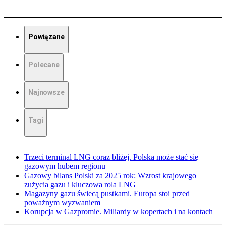
Powiązane
Polecane
Najnowsze
Tagi
Trzeci terminal LNG coraz bliżej. Polska może stać się
gazowym hubem regionu
Gazowy bilans Polski za 2025 rok: Wzrost krajowego
zużycia gazu i kluczowa rola LNG
Magazyny gazu świecą pustkami. Europa stoi przed
poważnym wyzwaniem
Korupcja w Gazpromie. Miliardy w kopertach i na kontach