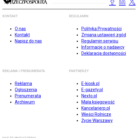
KONTAKT
REGULAMIN
O nas
Polityka Prywatności
Kontakt
Zmiana ustawień zgód
Napisz do nas
Regulamin serwisu
Informacje o nadawcy
Deklaracja dostępności
REKLAMA I PRENUMERATA
PARTNERZY
Reklama
E-kiosk.pl
Ogłoszenia
E-gazety.pl
Prenumerata
Nexto.pl
Archiwum
Mała księgowość
Kancelarierp.pl
Wieści Rolnicze
Życie Warszawy