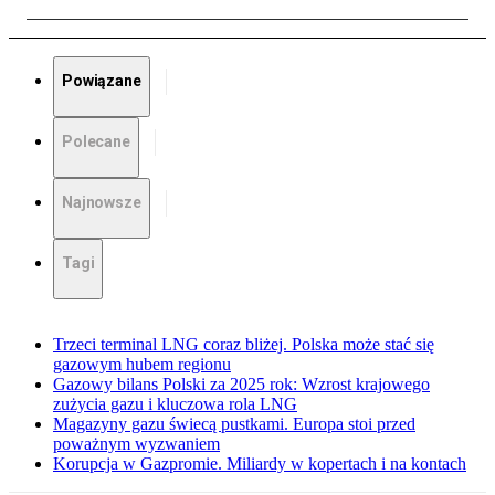
Powiązane
Polecane
Najnowsze
Tagi
Trzeci terminal LNG coraz bliżej. Polska może stać się
gazowym hubem regionu
Gazowy bilans Polski za 2025 rok: Wzrost krajowego
zużycia gazu i kluczowa rola LNG
Magazyny gazu świecą pustkami. Europa stoi przed
poważnym wyzwaniem
Korupcja w Gazpromie. Miliardy w kopertach i na kontach