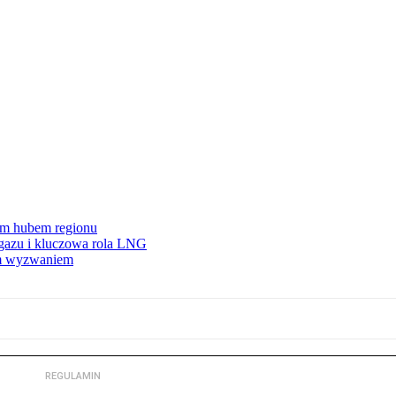
wym hubem regionu
 gazu i kluczowa rola LNG
ym wyzwaniem
REGULAMIN