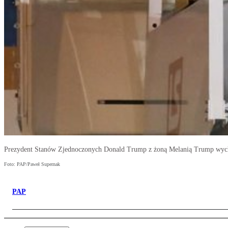
Prezydent Stanów Zjednoczonych Donald Trump z żoną Melanią Trump wycho
Foto: PAP/Paweł Supernak
PAP