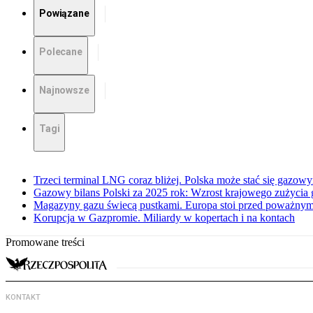
Powiązane
Polecane
Najnowsze
Tagi
Trzeci terminal LNG coraz bliżej. Polska może stać się gazo
Gazowy bilans Polski za 2025 rok: Wzrost krajowego zużycia
Magazyny gazu świecą pustkami. Europa stoi przed poważn
Korupcja w Gazpromie. Miliardy w kopertach i na kontach
Promowane treści
KONTAKT