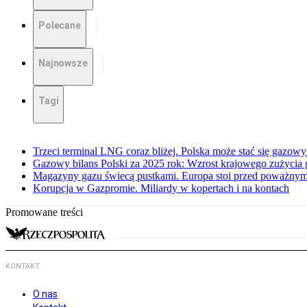
Polecane
Najnowsze
Tagi
Trzeci terminal LNG coraz bliżej. Polska może stać się gazo
Gazowy bilans Polski za 2025 rok: Wzrost krajowego zużycia
Magazyny gazu świecą pustkami. Europa stoi przed poważn
Korupcja w Gazpromie. Miliardy w kopertach i na kontach
Promowane treści
KONTAKT
O nas