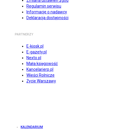
Zmiana ustawień zgód
Regulamin serwisu
Informacje o nadawcy
Deklaracja dostępności
PARTNERZY
E-kiosk.pl
E-gazety.pl
Nexto.pl
Mała księgowość
Kancelarierp.pl
Wieści Rolnicze
Życie Warszawy
KALENDARIUM