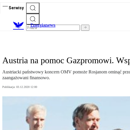
Serwisy
E
nergianews
Austria na pomoc Gazpromowi. Wspó
Austriacki państwowy koncern OMV pomoże Rosjanom ominąć przepisy,
zaangażowani finansowo.
Publikacja:
03.12.2020 12:00