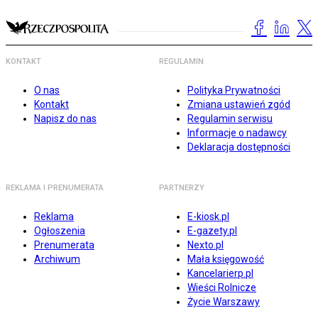
KONTAKT
REGULAMIN
O nas
Polityka Prywatności
Kontakt
Zmiana ustawień zgód
Napisz do nas
Regulamin serwisu
Informacje o nadawcy
Deklaracja dostępności
REKLAMA I PRENUMERATA
PARTNERZY
Reklama
E-kiosk.pl
Ogłoszenia
E-gazety.pl
Prenumerata
Nexto.pl
Archiwum
Mała księgowość
Kancelarierp.pl
Wieści Rolnicze
Życie Warszawy