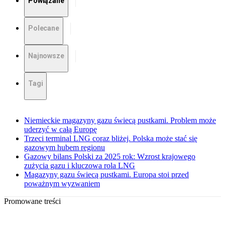
Powiązane
Polecane
Najnowsze
Tagi
Niemieckie magazyny gazu świecą pustkami. Problem może
uderzyć w całą Europę
Trzeci terminal LNG coraz bliżej. Polska może stać się
gazowym hubem regionu
Gazowy bilans Polski za 2025 rok: Wzrost krajowego
zużycia gazu i kluczowa rola LNG
Magazyny gazu świecą pustkami. Europa stoi przed
poważnym wyzwaniem
Promowane treści