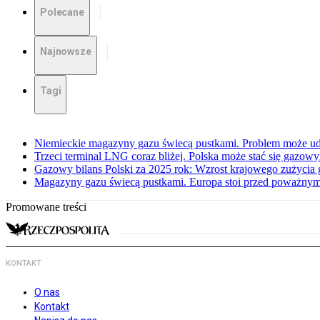
Polecane
Najnowsze
Tagi
Niemieckie magazyny gazu świecą pustkami. Problem może ud
Trzeci terminal LNG coraz bliżej. Polska może stać się gazo
Gazowy bilans Polski za 2025 rok: Wzrost krajowego zużycia
Magazyny gazu świecą pustkami. Europa stoi przed poważn
Promowane treści
KONTAKT
O nas
Kontakt