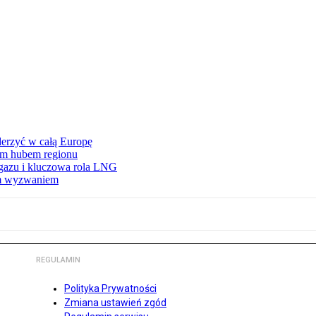
erzyć w całą Europę
wym hubem regionu
 gazu i kluczowa rola LNG
ym wyzwaniem
REGULAMIN
Polityka Prywatności
Zmiana ustawień zgód