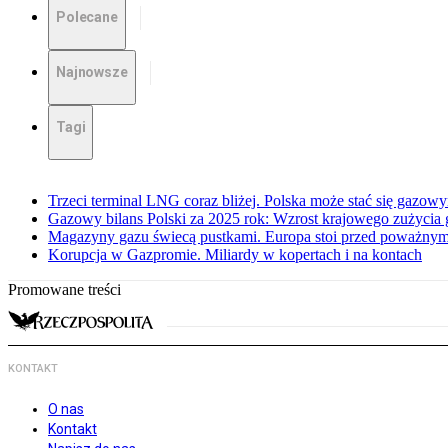
Polecane
Najnowsze
Tagi
Trzeci terminal LNG coraz bliżej. Polska może stać się gazo
Gazowy bilans Polski za 2025 rok: Wzrost krajowego zużycia
Magazyny gazu świecą pustkami. Europa stoi przed poważn
Korupcja w Gazpromie. Miliardy w kopertach i na kontach
Promowane treści
KONTAKT
O nas
Kontakt