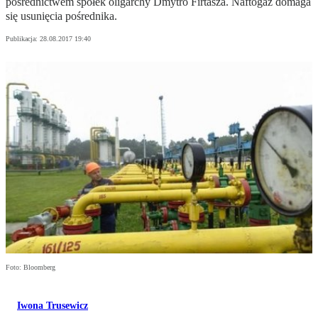
pośrednictwem spółek oligarchy Dmytro Firtasza. Naftogaz domaga
się usunięcia pośrednika.
Publikacja:
28.08.2017 19:40
Foto: Bloomberg
Iwona Trusewicz