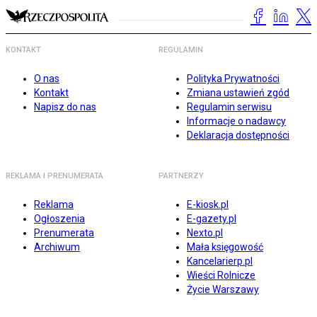
KONTAKT
REGULAMIN
O nas
Polityka Prywatności
Kontakt
Zmiana ustawień zgód
Napisz do nas
Regulamin serwisu
Informacje o nadawcy
Deklaracja dostępności
REKLAMA I PRENUMERATA
PARTNERZY
Reklama
E-kiosk.pl
Ogłoszenia
E-gazety.pl
Prenumerata
Nexto.pl
Archiwum
Mała księgowość
Kancelarierp.pl
Wieści Rolnicze
Życie Warszawy