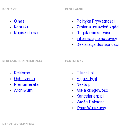
KONTAKT
REGULAMIN
O nas
Polityka Prywatności
Kontakt
Zmiana ustawień zgód
Napisz do nas
Regulamin serwisu
Informacje o nadawcy
Deklaracja dostępności
REKLAMA I PRENUMERATA
PARTNERZY
Reklama
E-kiosk.pl
Ogłoszenia
E-gazety.pl
Prenumerata
Nexto.pl
Archiwum
Mała księgowość
Kancelarierp.pl
Wieści Rolnicze
Życie Warszawy
NASZE WYDARZENIA