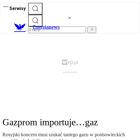
Serwisy
E
nergianews
Gazprom importuje…gaz
Rosyjski koncern musi szukać taniego gazu w postsowieckich