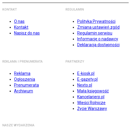
KONTAKT
REGULAMIN
O nas
Polityka Prywatności
Kontakt
Zmiana ustawień zgód
Napisz do nas
Regulamin serwisu
Informacje o nadawcy
Deklaracja dostępności
REKLAMA I PRENUMERATA
PARTNERZY
Reklama
E-kiosk.pl
Ogłoszenia
E-gazety.pl
Prenumerata
Nexto.pl
Archiwum
Mała księgowość
Kancelarierp.pl
Wieści Rolnicze
Życie Warszawy
NASZE WYDARZENIA