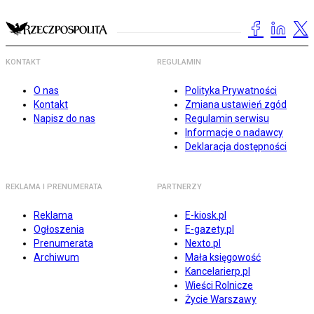
KONTAKT
REGULAMIN
O nas
Polityka Prywatności
Kontakt
Zmiana ustawień zgód
Napisz do nas
Regulamin serwisu
Informacje o nadawcy
Deklaracja dostępności
REKLAMA I PRENUMERATA
PARTNERZY
Reklama
E-kiosk.pl
Ogłoszenia
E-gazety.pl
Prenumerata
Nexto.pl
Archiwum
Mała księgowość
Kancelarierp.pl
Wieści Rolnicze
Życie Warszawy