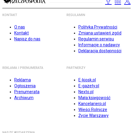
KONTAKT
REGULAMIN
O nas
Polityka Prywatności
Kontakt
Zmiana ustawień zgód
Napisz do nas
Regulamin serwisu
Informacje o nadawcy
Deklaracja dostępności
REKLAMA I PRENUMERATA
PARTNERZY
Reklama
E-kiosk.pl
Ogłoszenia
E-gazety.pl
Prenumerata
Nexto.pl
Archiwum
Mała księgowość
Kancelarierp.pl
Wieści Rolnicze
Życie Warszawy
NASZE WYDARZENIA