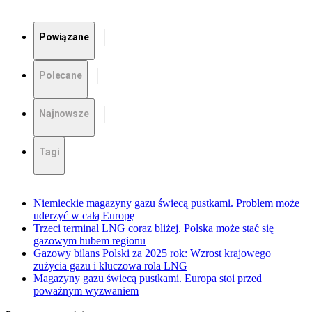
Powiązane
Polecane
Najnowsze
Tagi
Niemieckie magazyny gazu świecą pustkami. Problem może
uderzyć w całą Europę
Trzeci terminal LNG coraz bliżej. Polska może stać się
gazowym hubem regionu
Gazowy bilans Polski za 2025 rok: Wzrost krajowego
zużycia gazu i kluczowa rola LNG
Magazyny gazu świecą pustkami. Europa stoi przed
poważnym wyzwaniem