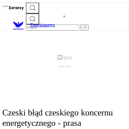
Serwisy
E
nergianews
Czeski błąd czeskiego koncernu
energetycznego - prasa