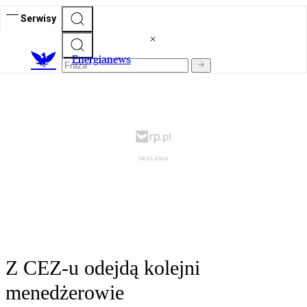
Serwisy
E
nergianews
Z CEZ-u odejdą kolejni
menedżerowie