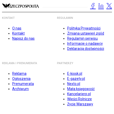
KONTAKT
REGULAMIN
O nas
Polityka Prywatności
Kontakt
Zmiana ustawień zgód
Napisz do nas
Regulamin serwisu
Informacje o nadawcy
Deklaracja dostępności
REKLAMA I PRENUMERATA
PARTNERZY
Reklama
E-kiosk.pl
Ogłoszenia
E-gazety.pl
Prenumerata
Nexto.pl
Archiwum
Mała księgowość
Kancelarierp.pl
Wieści Rolnicze
Życie Warszawy