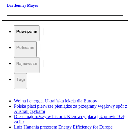
Bartłomiej Mayer
Powiązane
Polecane
Najnowsze
Tagi
Wojna i energia. Ukraińska lekcja dla Europy
Polska płaci pierwsze pieniądze za przegrany węglowy spór z
Australijczykami
Diesel najdroższy w historii. Kierowcy płacą już prawie 9 zł
za litr
Luiz Hanania prezesem Energy Efficiency for Europe