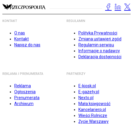
KONTAKT
REGULAMIN
O nas
Polityka Prywatności
Kontakt
Zmiana ustawień zgód
Napisz do nas
Regulamin serwisu
Informacje o nadawcy
Deklaracja dostępności
REKLAMA I PRENUMERATA
PARTNERZY
Reklama
E-kiosk.pl
Ogłoszenia
E-gazety.pl
Prenumerata
Nexto.pl
Archiwum
Mała księgowość
Kancelarierp.pl
Wieści Rolnicze
Życie Warszawy