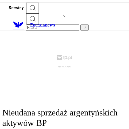
Serwisy
E
nergianews
Nieudana sprzedaż argentyńskich
aktywów BP