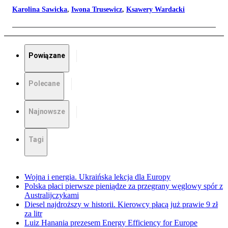
Karolina Sawicka
,
Iwona Trusewicz
,
Ksawery Wardacki
Powiązane
Polecane
Najnowsze
Tagi
Wojna i energia. Ukraińska lekcja dla Europy
Polska płaci pierwsze pieniądze za przegrany węglowy spór z
Australijczykami
Diesel najdroższy w historii. Kierowcy płacą już prawie 9 zł
za litr
Luiz Hanania prezesem Energy Efficiency for Europe