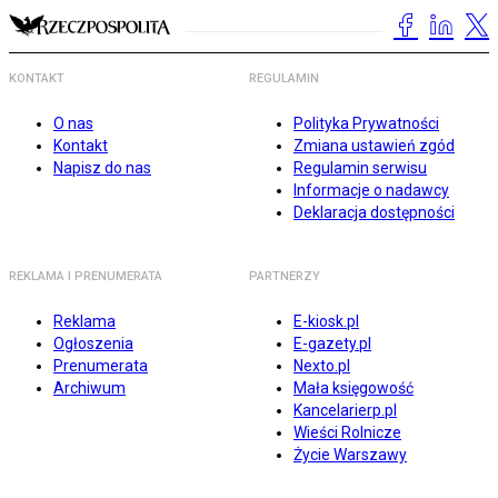
KONTAKT
REGULAMIN
O nas
Polityka Prywatności
Kontakt
Zmiana ustawień zgód
Napisz do nas
Regulamin serwisu
Informacje o nadawcy
Deklaracja dostępności
REKLAMA I PRENUMERATA
PARTNERZY
Reklama
E-kiosk.pl
Ogłoszenia
E-gazety.pl
Prenumerata
Nexto.pl
Archiwum
Mała księgowość
Kancelarierp.pl
Wieści Rolnicze
Życie Warszawy