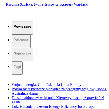
Karolina Sawicka
,
Iwona Trusewicz
,
Ksawery Wardacki
Powiązane
Polecane
Najnowsze
Tagi
Wojna i energia. Ukraińska lekcja dla Europy
Polska płaci pierwsze pieniądze za przegrany węglowy spór z
Australijczykami
Diesel najdroższy w historii. Kierowcy płacą już prawie 9 zł
za litr
Luiz Hanania prezesem Energy Efficiency for Europe