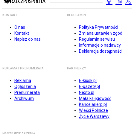
KONTAKT
REGULAMIN
O nas
Polityka Prywatności
Kontakt
Zmiana ustawień zgód
Napisz do nas
Regulamin serwisu
Informacje o nadawcy
Deklaracja dostępności
REKLAMA I PRENUMERATA
PARTNERZY
Reklama
E-kiosk.pl
Ogłoszenia
E-gazety.pl
Prenumerata
Nexto.pl
Archiwum
Mała księgowość
Kancelarierp.pl
Wieści Rolnicze
Życie Warszawy
NASZE WYDARZENIA