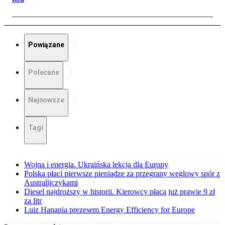
Powiązane
Polecane
Najnowsze
Tagi
Wojna i energia. Ukraińska lekcja dla Europy
Polska płaci pierwsze pieniądze za przegrany węglowy spór z
Australijczykami
Diesel najdroższy w historii. Kierowcy płacą już prawie 9 zł
za litr
Luiz Hanania prezesem Energy Efficiency for Europe