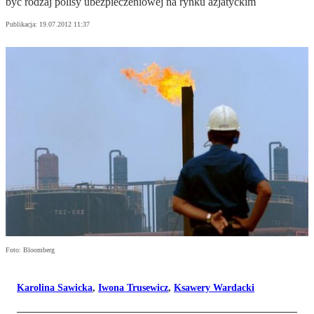
być rodzaj polisy ubezpieczeniowej na rynku azjatyckim
Publikacja:
19.07.2012 11:37
Foto: Bloomberg
Karolina Sawicka
,
Iwona Trusewicz
,
Ksawery Wardacki