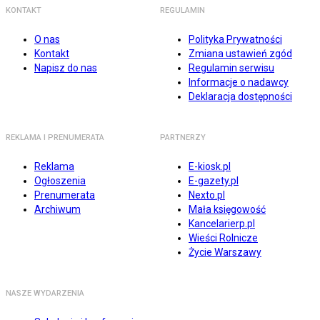
KONTAKT
REGULAMIN
O nas
Polityka Prywatności
Kontakt
Zmiana ustawień zgód
Napisz do nas
Regulamin serwisu
Informacje o nadawcy
Deklaracja dostępności
REKLAMA I PRENUMERATA
PARTNERZY
Reklama
E-kiosk.pl
Ogłoszenia
E-gazety.pl
Prenumerata
Nexto.pl
Archiwum
Mała księgowość
Kancelarierp.pl
Wieści Rolnicze
Życie Warszawy
NASZE WYDARZENIA