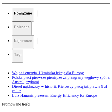
Powiązane
Polecane
Najnowsze
Tagi
Wojna i energia. Ukraińska lekcja dla Europy
Polska płaci pierwsze pieniądze za przegrany węglowy spór z
Australijczykami
Diesel najdroższy w historii. Kierowcy płacą już prawie 9 zł
za litr
Luiz Hanania prezesem Energy Efficiency for Europe
Promowane treści