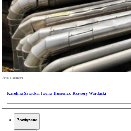
Foto: Bloomberg
Karolina Sawicka
,
Iwona Trusewicz
,
Ksawery Wardacki
Powiązane