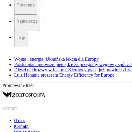
Polecane
Najnowsze
Tagi
Wojna i energia. Ukraińska lekcja dla Europy
Polska płaci pierwsze pieniądze za przegrany węglowy spór z 
Diesel najdroższy w historii. Kierowcy płacą już prawie 9 zł za 
Luiz Hanania prezesem Energy Efficiency for Europe
Promowane treści
KONTAKT
O nas
Kontakt