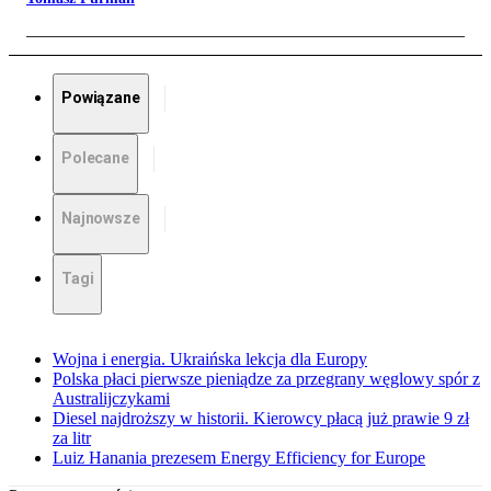
Powiązane
Polecane
Najnowsze
Tagi
Wojna i energia. Ukraińska lekcja dla Europy
Polska płaci pierwsze pieniądze za przegrany węglowy spór z
Australijczykami
Diesel najdroższy w historii. Kierowcy płacą już prawie 9 zł
za litr
Luiz Hanania prezesem Energy Efficiency for Europe