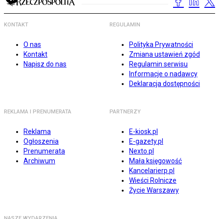
KONTAKT
REGULAMIN
O nas
Polityka Prywatności
Kontakt
Zmiana ustawień zgód
Napisz do nas
Regulamin serwisu
Informacje o nadawcy
Deklaracja dostępności
REKLAMA I PRENUMERATA
PARTNERZY
Reklama
E-kiosk.pl
Ogłoszenia
E-gazety.pl
Prenumerata
Nexto.pl
Archiwum
Mała księgowość
Kancelarierp.pl
Wieści Rolnicze
Życie Warszawy
NASZE WYDARZENIA