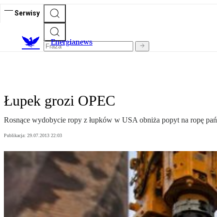
Serwisy
E
nergianews
Łupek grozi OPEC
Rosnące wydobycie ropy z łupków w USA obniża popyt na ropę pańs
Publikacja:
29.07.2013 22:03