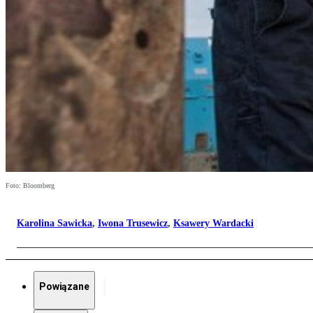
Foto: Bloomberg
Karolina Sawicka
,
Iwona Trusewicz
,
Ksawery Wardacki
Powiązane