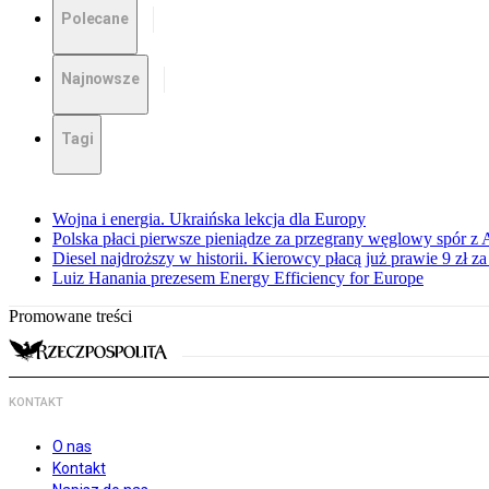
Polecane
Najnowsze
Tagi
Wojna i energia. Ukraińska lekcja dla Europy
Polska płaci pierwsze pieniądze za przegrany węglowy spór z 
Diesel najdroższy w historii. Kierowcy płacą już prawie 9 zł za 
Luiz Hanania prezesem Energy Efficiency for Europe
Promowane treści
KONTAKT
O nas
Kontakt