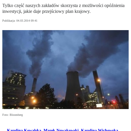
Tylko część naszych zakładów skorzysta z możliwości opóźnienia
inwestycji, jakie daje przejściowy plan krajowy.
Publikacja:
04.03.2014 09:41
Foto: Bloomberg
Karolina Kowalska
,
Marek Nowakowski
,
Karolina Wichowska
,