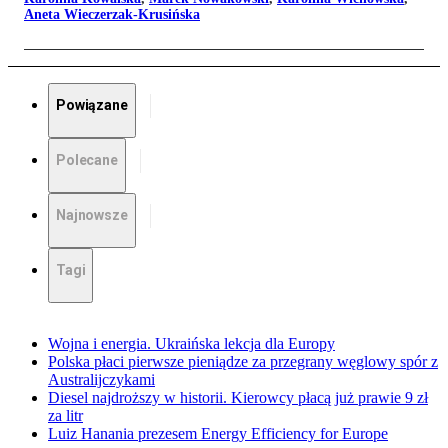
Aneta Wieczerzak-Krusińska
Powiązane
Polecane
Najnowsze
Tagi
Wojna i energia. Ukraińska lekcja dla Europy
Polska płaci pierwsze pieniądze za przegrany węglowy spór z
Australijczykami
Diesel najdroższy w historii. Kierowcy płacą już prawie 9 zł
za litr
Luiz Hanania prezesem Energy Efficiency for Europe