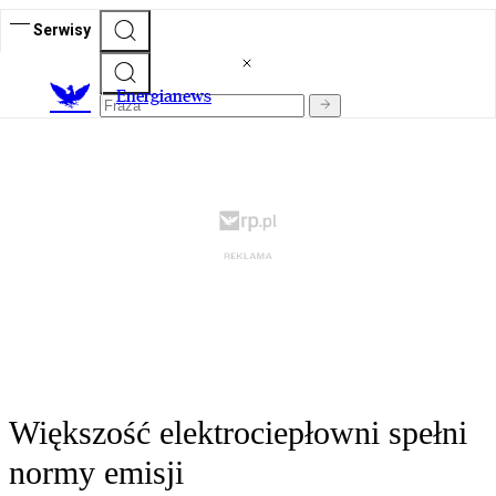
Serwisy
E
nergianews
Większość elektrociepłowni spełni
normy emisji