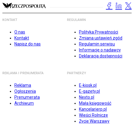
KONTAKT
REGULAMIN
O nas
Polityka Prywatności
Kontakt
Zmiana ustawień zgód
Napisz do nas
Regulamin serwisu
Informacje o nadawcy
Deklaracja dostępności
REKLAMA I PRENUMERATA
PARTNERZY
Reklama
E-kiosk.pl
Ogłoszenia
E-gazety.pl
Prenumerata
Nexto.pl
Archiwum
Mała księgowość
Kancelarierp.pl
Wieści Rolnicze
Życie Warszawy