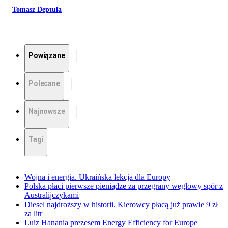
Tomasz Deptuła
Powiązane
Polecane
Najnowsze
Tagi
Wojna i energia. Ukraińska lekcja dla Europy
Polska płaci pierwsze pieniądze za przegrany węglowy spór z
Australijczykami
Diesel najdroższy w historii. Kierowcy płacą już prawie 9 zł
za litr
Luiz Hanania prezesem Energy Efficiency for Europe