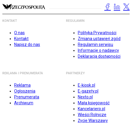
KONTAKT
REGULAMIN
O nas
Polityka Prywatności
Kontakt
Zmiana ustawień zgód
Napisz do nas
Regulamin serwisu
Informacje o nadawcy
Deklaracja dostępności
REKLAMA I PRENUMERATA
PARTNERZY
Reklama
E-kiosk.pl
Ogłoszenia
E-gazety.pl
Prenumerata
Nexto.pl
Archiwum
Mała księgowość
Kancelarierp.pl
Wieści Rolnicze
Życie Warszawy