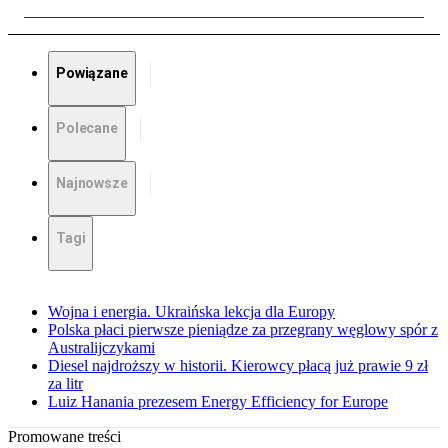
Powiązane
Polecane
Najnowsze
Tagi
Wojna i energia. Ukraińska lekcja dla Europy
Polska płaci pierwsze pieniądze za przegrany węglowy spór z
Australijczykami
Diesel najdroższy w historii. Kierowcy płacą już prawie 9 zł
za litr
Luiz Hanania prezesem Energy Efficiency for Europe
Promowane treści