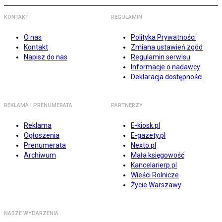
KONTAKT
REGULAMIN
O nas
Polityka Prywatności
Kontakt
Zmiana ustawień zgód
Napisz do nas
Regulamin serwisu
Informacje o nadawcy
Deklaracja dostępności
REKLAMA I PRENUMERATA
PARTNERZY
Reklama
E-kiosk.pl
Ogłoszenia
E-gazety.pl
Prenumerata
Nexto.pl
Archiwum
Mała księgowość
Kancelarierp.pl
Wieści Rolnicze
Życie Warszawy
NASZE WYDARZENIA