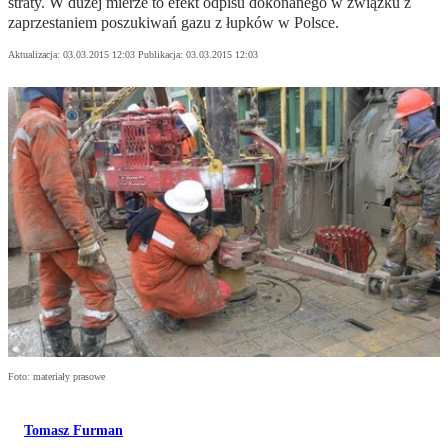
straty. W dużej mierze to efekt odpisu dokonanego w związku z
zaprzestaniem poszukiwań gazu z łupków w Polsce.
Aktualizacja:
03.03.2015 12:03
Publikacja:
03.03.2015 12:03
Foto: materiały prasowe
Tomasz Furman