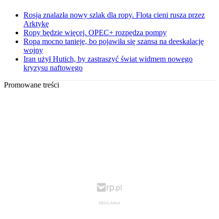
Rosja znalazła nowy szlak dla ropy. Flota cieni rusza przez
Arktykę
Ropy będzie więcej. OPEC+ rozpędza pompy
Ropa mocno tanieje, bo pojawiła się szansa na deeskalację
wojny
Iran użył Hutich, by zastraszyć świat widmem nowego
kryzysu naftowego
Promowane treści