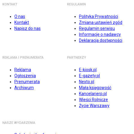
KONTAKT
REGULAMIN
O nas
Polityka Prywatności
Kontakt
Zmiana ustawień zgód
Napisz do nas
Regulamin serwisu
Informacje o nadawcy
Deklaracja dostępności
REKLAMA I PRENUMERATA
PARTNERZY
Reklama
E-kiosk.pl
Ogłoszenia
E-gazety.pl
Prenumerata
Nexto.pl
Archiwum
Mała księgowość
Kancelarierp.pl
Wieści Rolnicze
Życie Warszawy
NASZE WYDARZENIA