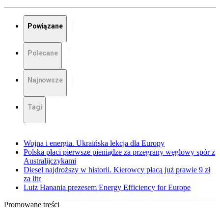
Powiązane
Polecane
Najnowsze
Tagi
Wojna i energia. Ukraińska lekcja dla Europy
Polska płaci pierwsze pieniądze za przegrany węglowy spór z
Australijczykami
Diesel najdroższy w historii. Kierowcy płacą już prawie 9 zł
za litr
Luiz Hanania prezesem Energy Efficiency for Europe
Promowane treści