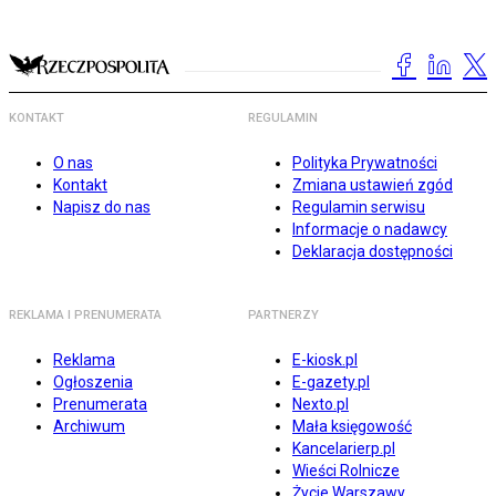
KONTAKT
REGULAMIN
O nas
Polityka Prywatności
Kontakt
Zmiana ustawień zgód
Napisz do nas
Regulamin serwisu
Informacje o nadawcy
Deklaracja dostępności
REKLAMA I PRENUMERATA
PARTNERZY
Reklama
E-kiosk.pl
Ogłoszenia
E-gazety.pl
Prenumerata
Nexto.pl
Archiwum
Mała księgowość
Kancelarierp.pl
Wieści Rolnicze
Życie Warszawy