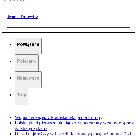
Foto: Bloomberg
Iwona Trusewicz
Powiązane
Polecane
Najnowsze
Tagi
Wojna i energia. Ukraińska lekcja dla Europy
Polska płaci pierwsze pieniądze za przegrany węglowy spór z
Australijczykami
Diesel najdroższy w historii. Kierowcy płacą już prawie 9 zł