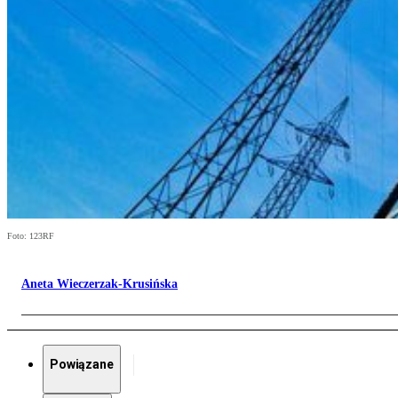
Foto: 123RF
Aneta Wieczerzak-Krusińska
Powiązane