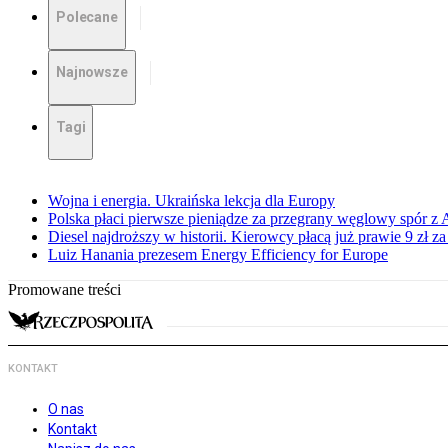
Polecane
Najnowsze
Tagi
Wojna i energia. Ukraińska lekcja dla Europy
Polska płaci pierwsze pieniądze za przegrany węglowy spór z 
Diesel najdroższy w historii. Kierowcy płacą już prawie 9 zł za 
Luiz Hanania prezesem Energy Efficiency for Europe
Promowane treści
KONTAKT
O nas
Kontakt