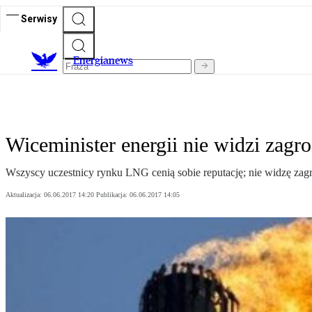
Serwisy
E
nergianews
Wiceminister energii nie widzi zagr
Wszyscy uczestnicy rynku LNG cenią sobie reputację; nie widzę zagr
Aktualizacja:
06.06.2017 14:20
Publikacja:
06.06.2017 14:05