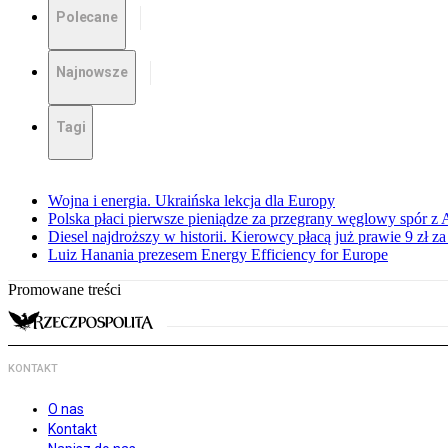
Polecane
Najnowsze
Tagi
Wojna i energia. Ukraińska lekcja dla Europy
Polska płaci pierwsze pieniądze za przegrany węglowy spór z 
Diesel najdroższy w historii. Kierowcy płacą już prawie 9 zł za 
Luiz Hanania prezesem Energy Efficiency for Europe
Promowane treści
KONTAKT
O nas
Kontakt