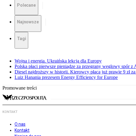
Polecane
Najnowsze
Tagi
Wojna i energia. Ukraińska lekcja dla Europy
Polska płaci pierwsze pieniądze za przegrany węglowy spór z 
Diesel najdroższy w historii. Kierowcy płacą już prawie 9 zł za 
Luiz Hanania prezesem Energy Efficiency for Europe
Promowane treści
KONTAKT
O nas
Kontakt