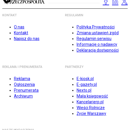
KONTAKT
REGULAMIN
O nas
Polityka Prywatności
Kontakt
Zmiana ustawień zgód
Napisz do nas
Regulamin serwisu
Informacje o nadawcy
Deklaracja dostępności
REKLAMA I PRENUMERATA
PARTNERZY
Reklama
E-kiosk.pl
Ogłoszenia
E-gazety.pl
Prenumerata
Nexto.pl
Archiwum
Mała księgowość
Kancelarierp.pl
Wieści Rolnicze
Życie Warszawy