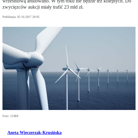
wrześniową anulowano. W tym roku nie będzie też kolejnych. Do
zwycięzców aukcji miały trafić 23 mld zł.
Publikacja:
02.10.2017 20:05
Foto: 123RF
Aneta Wieczerzak-Krusińska