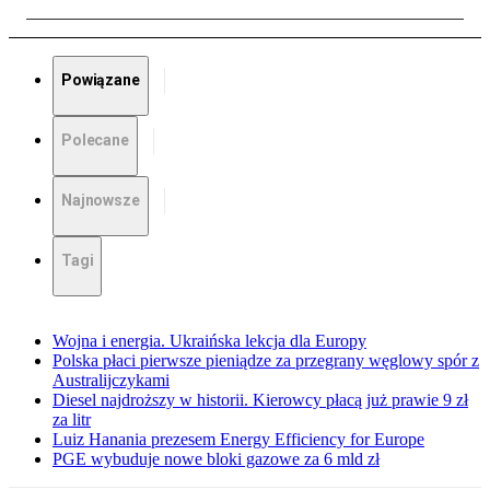
Powiązane
Polecane
Najnowsze
Tagi
Wojna i energia. Ukraińska lekcja dla Europy
Polska płaci pierwsze pieniądze za przegrany węglowy spór z
Australijczykami
Diesel najdroższy w historii. Kierowcy płacą już prawie 9 zł
za litr
Luiz Hanania prezesem Energy Efficiency for Europe
PGE wybuduje nowe bloki gazowe za 6 mld zł