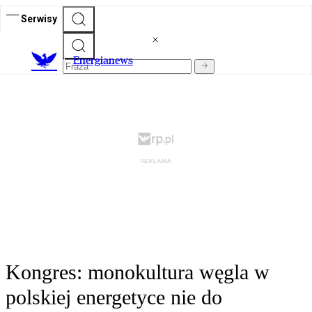
Serwisy
E
nergianews
Kongres: monokultura węgla w
polskiej energetyce nie do