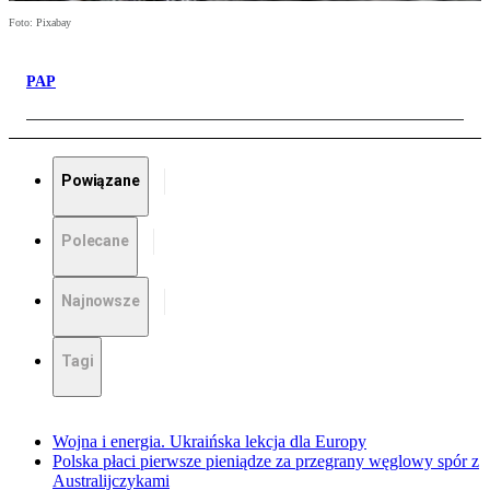
Foto: Pixabay
PAP
Powiązane
Polecane
Najnowsze
Tagi
Wojna i energia. Ukraińska lekcja dla Europy
Polska płaci pierwsze pieniądze za przegrany węglowy spór z
Australijczykami