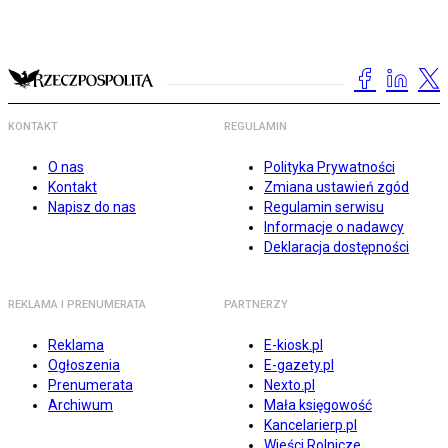
KONTAKT
REGULAMIN
O nas
Polityka Prywatności
Kontakt
Zmiana ustawień zgód
Napisz do nas
Regulamin serwisu
Informacje o nadawcy
Deklaracja dostępności
REKLAMA I PRENUMERATA
PARTNERZY
Reklama
E-kiosk.pl
Ogłoszenia
E-gazety.pl
Prenumerata
Nexto.pl
Archiwum
Mała księgowość
Kancelarierp.pl
Wieści Rolnicze