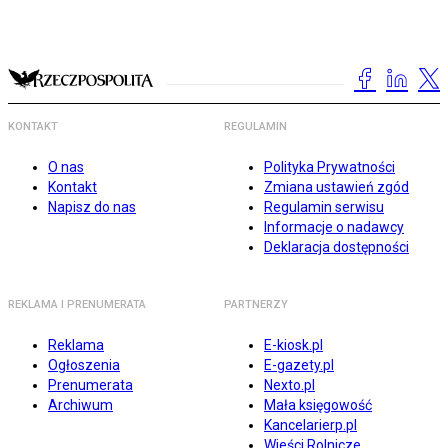
KONTAKT
REGULAMIN
O nas
Polityka Prywatności
Kontakt
Zmiana ustawień zgód
Napisz do nas
Regulamin serwisu
Informacje o nadawcy
Deklaracja dostępności
REKLAMA I PRENUMERATA
PARTNERZY
Reklama
E-kiosk.pl
Ogłoszenia
E-gazety.pl
Prenumerata
Nexto.pl
Archiwum
Mała księgowość
Kancelarierp.pl
Wieści Rolnicze