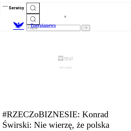
Serwisy
E
nergianews
#RZECZoBIZNESIE: Konrad
Świrski: Nie wierzę, że polska