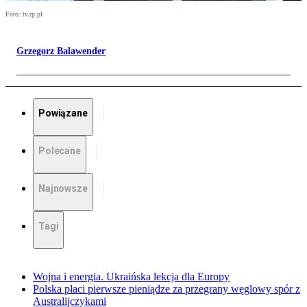
Foto: tv.rp.pl
Grzegorz Balawender
Powiązane
Polecane
Najnowsze
Tagi
Wojna i energia. Ukraińska lekcja dla Europy
Polska płaci pierwsze pieniądze za przegrany węglowy spór z
Australijczykami