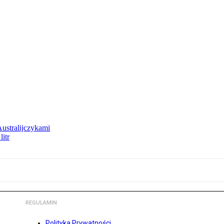
Australijczykami
litr
REGULAMIN
Polityka Prywatności