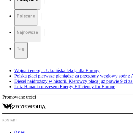
Polecane
Najnowsze
Tagi
Wojna i energia. Ukraińska lekcja dla Europy
Polska płaci pierwsze pieniądze za przegrany węglowy spór z 
Diesel najdroższy w historii. Kierowcy płacą już prawie 9 zł za 
Luiz Hanania prezesem Energy Efficiency for Europe
Promowane treści
KONTAKT
O nas