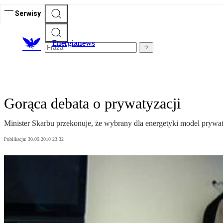
Serwisy
E
nergianews
Gorąca debata o prywatyzacji
Minister Skarbu przekonuje, że wybrany dla energetyki model prywat
Publikacja:
30.09.2010 23:32