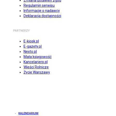
Zmiana ustawień zgód
Regulamin serwisu
Informacje o nadawcy
Deklaracja dostępności
PARTNERZY
E-kiosk.pl
E-gazety.pl
Nexto.pl
Mała księgowość
Kancelarierp.pl
Wieści Rolnicze
Życie Warszawy
KALENDARIUM