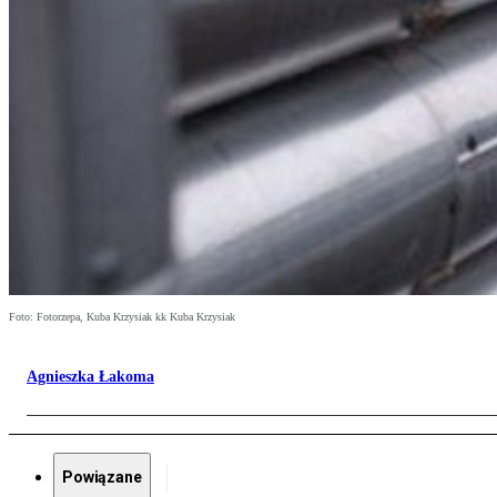
Foto: Fotorzepa, Kuba Krzysiak kk Kuba Krzysiak
Agnieszka Łakoma
Powiązane