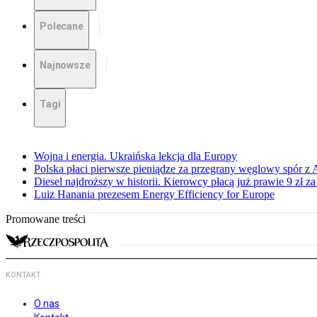
Polecane
Najnowsze
Tagi
Wojna i energia. Ukraińska lekcja dla Europy
Polska płaci pierwsze pieniądze za przegrany węglowy spór z 
Diesel najdroższy w historii. Kierowcy płacą już prawie 9 zł za 
Luiz Hanania prezesem Energy Efficiency for Europe
Promowane treści
KONTAKT
O nas