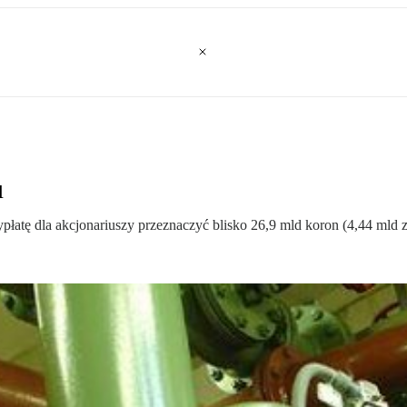
u
atę dla akcjonariuszy przeznaczyć blisko 26,9 mld koron (4,44 mld zł