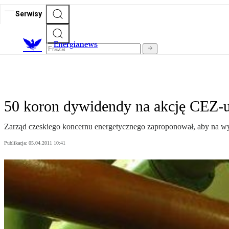
Serwisy
E
nergianews
50 koron dywidendy na akcję CEZ-
Zarząd czeskiego koncernu energetycznego zaproponował, aby na wypł
Publikacja:
05.04.2011 10:41