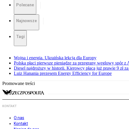
Polecane
Najnowsze
Tagi
Wojna i energia. Ukraińska lekcja dla Europy
Polska płaci pierwsze pieniądze za przegrany węglowy spór z 
Diesel najdroższy w historii. Kierowcy płacą już prawie 9 zł za 
Luiz Hanania prezesem Energy Efficiency for Europe
Promowane treści
KONTAKT
O nas
Kontakt