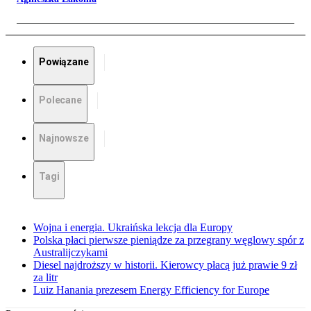
Powiązane
Polecane
Najnowsze
Tagi
Wojna i energia. Ukraińska lekcja dla Europy
Polska płaci pierwsze pieniądze za przegrany węglowy spór z
Australijczykami
Diesel najdroższy w historii. Kierowcy płacą już prawie 9 zł
za litr
Luiz Hanania prezesem Energy Efficiency for Europe