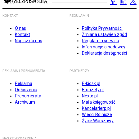
KONTAKT
REGULAMIN
O nas
Polityka Prywatności
Kontakt
Zmiana ustawień zgód
Napisz do nas
Regulamin serwisu
Informacje o nadawcy
Deklaracja dostępności
REKLAMA I PRENUMERATA
PARTNERZY
Reklama
E-kiosk.pl
Ogłoszenia
E-gazety.pl
Prenumerata
Nexto.pl
Archiwum
Mała księgowość
Kancelarierp.pl
Wieści Rolnicze
Życie Warszawy
NASZE WYDARZENIA