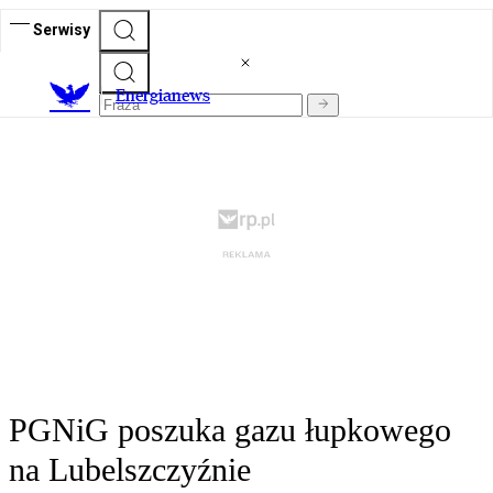
Serwisy
E
nergianews
PGNiG poszuka gazu łupkowego
na Lubelszczyźnie