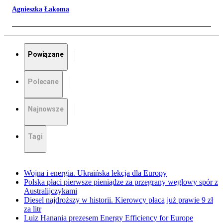
Agnieszka Łakoma
Powiązane
Polecane
Najnowsze
Tagi
Wojna i energia. Ukraińska lekcja dla Europy
Polska płaci pierwsze pieniądze za przegrany węglowy spór z
Australijczykami
Diesel najdroższy w historii. Kierowcy płacą już prawie 9 zł
za litr
Luiz Hanania prezesem Energy Efficiency for Europe