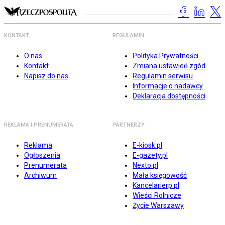
KONTAKT
REGULAMIN
O nas
Polityka Prywatności
Kontakt
Zmiana ustawień zgód
Napisz do nas
Regulamin serwisu
Informacje o nadawcy
Deklaracja dostępności
REKLAMA I PRENUMERATA
PARTNERZY
Reklama
E-kiosk.pl
Ogłoszenia
E-gazety.pl
Prenumerata
Nexto.pl
Archiwum
Mała księgowość
Kancelarierp.pl
Wieści Rolnicze
Życie Warszawy