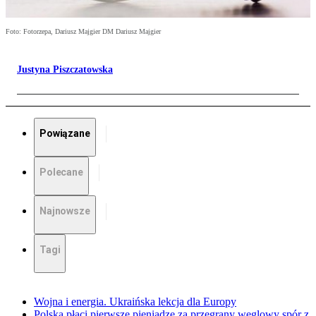
Foto: Fotorzepa, Dariusz Majgier DM Dariusz Majgier
Justyna Piszczatowska
Powiązane
Polecane
Najnowsze
Tagi
Wojna i energia. Ukraińska lekcja dla Europy
Polska płaci pierwsze pieniądze za przegrany węglowy spór z