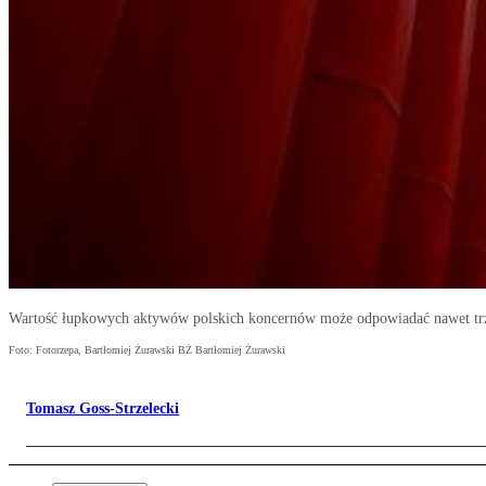
Wartość łupkowych aktywów polskich koncernów może odpowiadać nawet tr
Foto: Fotorzepa, Bartłomiej Żurawski BŻ Bartłomiej Żurawski
Tomasz Goss-Strzelecki