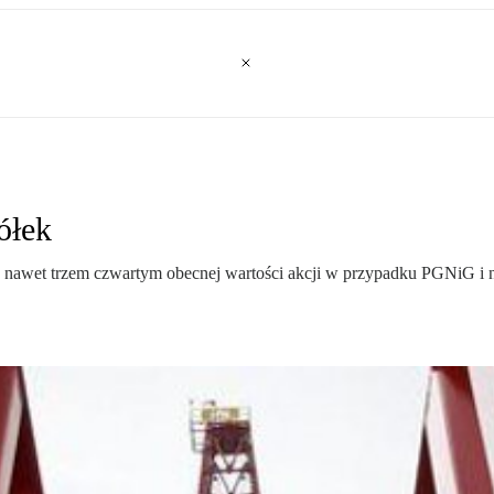
ółek
wet trzem czwartym obecnej wartości akcji w przypadku PGNiG i nawe