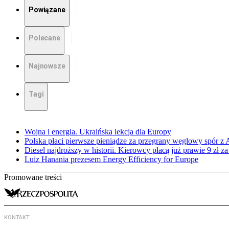
Powiązane
Polecane
Najnowsze
Tagi
Wojna i energia. Ukraińska lekcja dla Europy
Polska płaci pierwsze pieniądze za przegrany węglowy spór z 
Diesel najdroższy w historii. Kierowcy płacą już prawie 9 zł za 
Luiz Hanania prezesem Energy Efficiency for Europe
Promowane treści
KONTAKT