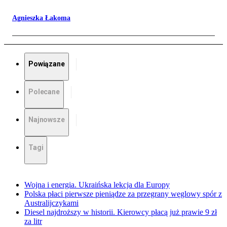
Agnieszka Łakoma
Powiązane
Polecane
Najnowsze
Tagi
Wojna i energia. Ukraińska lekcja dla Europy
Polska płaci pierwsze pieniądze za przegrany węglowy spór z
Australijczykami
Diesel najdroższy w historii. Kierowcy płacą już prawie 9 zł
za litr