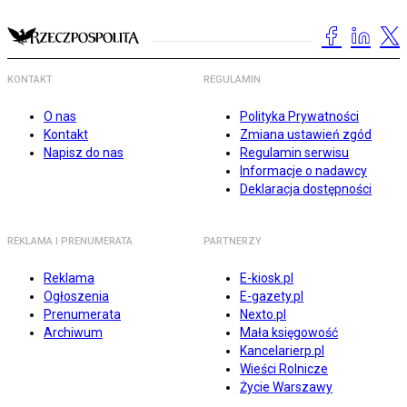
KONTAKT
REGULAMIN
O nas
Polityka Prywatności
Kontakt
Zmiana ustawień zgód
Napisz do nas
Regulamin serwisu
Informacje o nadawcy
Deklaracja dostępności
REKLAMA I PRENUMERATA
PARTNERZY
Reklama
E-kiosk.pl
Ogłoszenia
E-gazety.pl
Prenumerata
Nexto.pl
Archiwum
Mała księgowość
Kancelarierp.pl
Wieści Rolnicze
Życie Warszawy