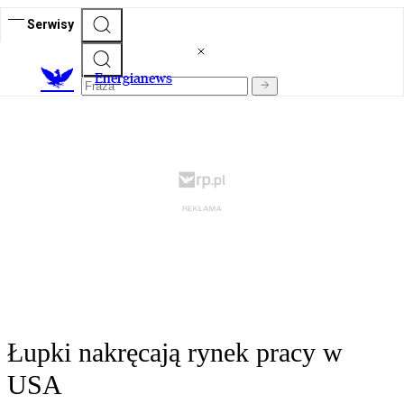
Serwisy
E
nergianews
Łupki nakręcają rynek pracy w
USA