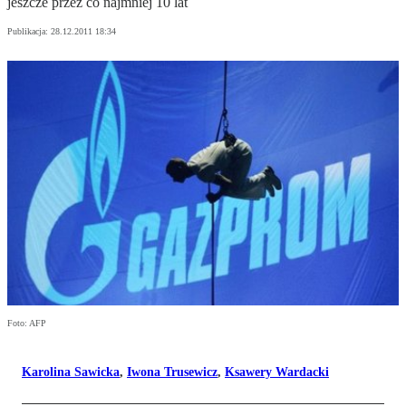
jeszcze przez co najmniej 10 lat
Publikacja:
28.12.2011 18:34
Foto: AFP
Karolina Sawicka
,
Iwona Trusewicz
,
Ksawery Wardacki