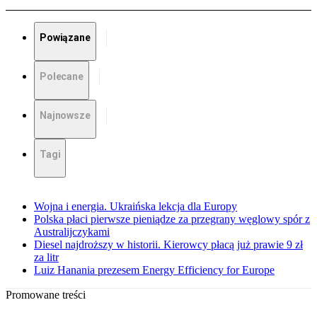
Powiązane
Polecane
Najnowsze
Tagi
Wojna i energia. Ukraińska lekcja dla Europy
Polska płaci pierwsze pieniądze za przegrany węglowy spór z
Australijczykami
Diesel najdroższy w historii. Kierowcy płacą już prawie 9 zł
za litr
Luiz Hanania prezesem Energy Efficiency for Europe
Promowane treści