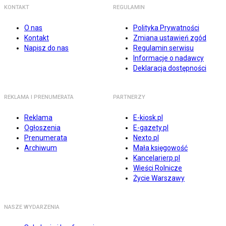
KONTAKT
REGULAMIN
O nas
Polityka Prywatności
Kontakt
Zmiana ustawień zgód
Napisz do nas
Regulamin serwisu
Informacje o nadawcy
Deklaracja dostępności
REKLAMA I PRENUMERATA
PARTNERZY
Reklama
E-kiosk.pl
Ogłoszenia
E-gazety.pl
Prenumerata
Nexto.pl
Archiwum
Mała księgowość
Kancelarierp.pl
Wieści Rolnicze
Życie Warszawy
NASZE WYDARZENIA