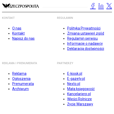
KONTAKT
REGULAMIN
O nas
Polityka Prywatności
Kontakt
Zmiana ustawień zgód
Napisz do nas
Regulamin serwisu
Informacje o nadawcy
Deklaracja dostępności
REKLAMA I PRENUMERATA
PARTNERZY
Reklama
E-kiosk.pl
Ogłoszenia
E-gazety.pl
Prenumerata
Nexto.pl
Archiwum
Mała księgowość
Kancelarierp.pl
Wieści Rolnicze
Życie Warszawy