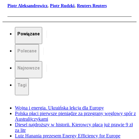
Piotr Aleksandrowicz
,
Piotr Rudzki
,
Reuters Reuters
Powiązane
Polecane
Najnowsze
Tagi
Wojna i energia. Ukraińska lekcja dla Europy
Polska płaci pierwsze pieniądze za przegrany węglowy spór z
Australijczykami
Diesel najdroższy w historii. Kierowcy płacą już prawie 9 zł
za litr
Luiz Hanania prezesem Energy Efficiency for Europe