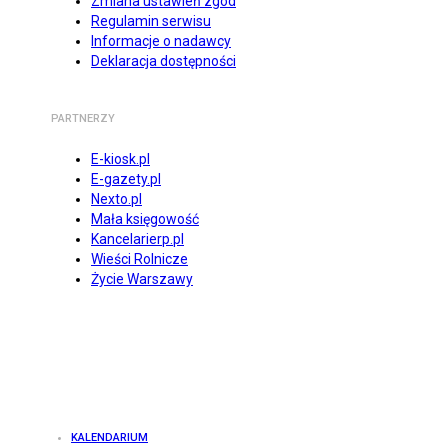
Zmiana ustawień zgód
Regulamin serwisu
Informacje o nadawcy
Deklaracja dostępności
PARTNERZY
E-kiosk.pl
E-gazety.pl
Nexto.pl
Mała księgowość
Kancelarierp.pl
Wieści Rolnicze
Życie Warszawy
KALENDARIUM