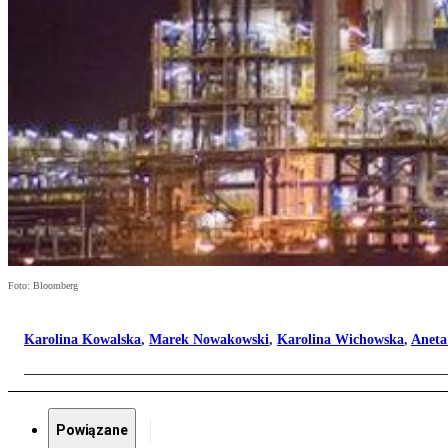
Foto: Bloomberg
Karolina Kowalska
,
Marek Nowakowski
,
Karolina Wichowska
,
Aneta
Powiązane