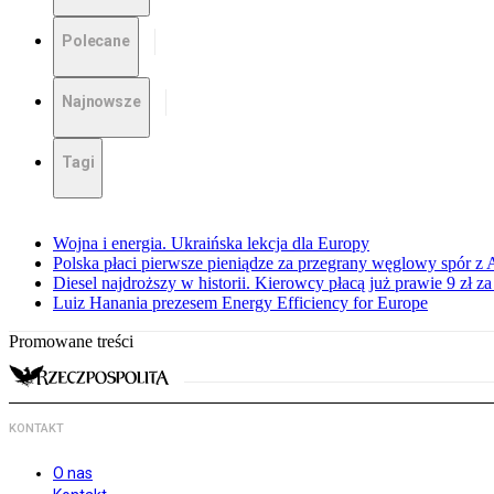
Polecane
Najnowsze
Tagi
Wojna i energia. Ukraińska lekcja dla Europy
Polska płaci pierwsze pieniądze za przegrany węglowy spór z 
Diesel najdroższy w historii. Kierowcy płacą już prawie 9 zł za 
Luiz Hanania prezesem Energy Efficiency for Europe
Promowane treści
KONTAKT
O nas